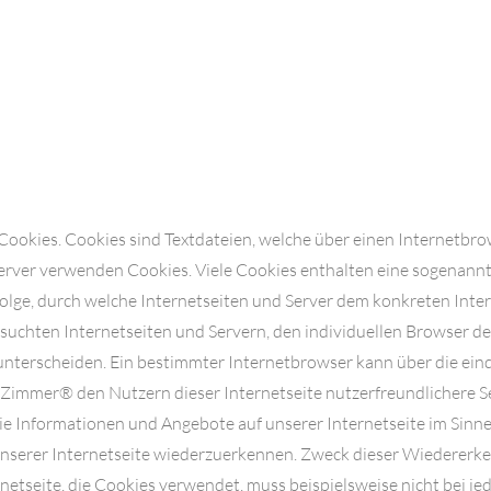
okies. Cookies sind Textdateien, welche über einen Internetbr
erver verwenden Cookies. Viele Cookies enthalten eine sogenannte
folge, durch welche Internetseiten und Server dem konkreten In
esuchten Internetseiten und Servern, den individuellen Browser d
unterscheiden. Ein bestimmter Internetbrowser kann über die eind
immer® den Nutzern dieser Internetseite nutzerfreundlichere Ser
ie Informationen und Angebote auf unserer Internetseite im Sinn
 unserer Internetseite wiederzuerkennen. Zweck dieser Wiedererk
ernetseite, die Cookies verwendet, muss beispielsweise nicht bei j