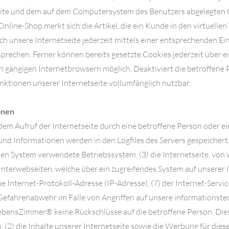
eite und dem auf dem Computersystem des Benutzers abgelegten C
ine-Shop merkt sich die Artikel, die ein Kunde in den virtuellen
h unsere Internetseite jederzeit mittels einer entsprechenden E
prechen. Ferner können bereits gesetzte Cookies jederzeit über 
n gängigen Internetbrowsern möglich. Deaktiviert die betroffene
nktionen unserer Internetseite vollumfänglich nutzbar.
onen
em Aufruf der Internetseite durch eine betroffene Person oder e
nd Informationen werden in den Logfiles des Servers gespeichert
n System verwendete Betriebssystem, (3) die Internetseite, von 
e Unterwebseiten, welche über ein zugreifendes System auf unserer
 eine Internet-Protokoll-Adresse (IP-Adresse), (7) der Internet-Ser
 Gefahrenabwehr im Falle von Angriffen auf unsere informationst
ebensZimmer® keine Rückschlüsse auf die betroffene Person. Die
n, (2) die Inhalte unserer Internetseite sowie die Werbung für dies