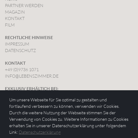
PARTNER WERDEN
MAGAZIN
KONTAKT
FILM
RECHTLICHE HINWEISE
IMPRESSUM
DATENSCHUTZ
KONTAKT
+49 (0)9736 1071
INFO@LEBENSZIMMER.DE
EXKLUSIV ERHÄLTICH BEI:
Um unsere Webseite für Sie optimal zu gestalten und
fortlaufend verbessern zu können, verwenden wir Cookies.
Durch die weitere Nutzung der Webseite stimmen Sie der
Verwendung von Cookies zu. Weitere Informationen zu Cookies
erhalten Sie in unserer Datenschutzerklärung unter folgendem
Link:
Datenschutzerklärung